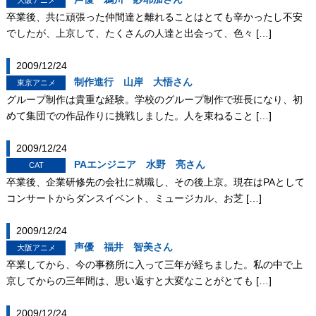
大阪アニメ
卒業後、共に頑張った仲間達と離れることはとても辛かったし不安
でしたが、上京して、たくさんの人達と出会って、色々 […]
2009/12/24
制作進行 山岸 大悟さん
東京アニメ
グループ制作は貴重な経験。学校のグループ制作で班長になり、初
めて集団での作品作りに挑戦しました。人を束ねること […]
2009/12/24
PAエンジニア 水野 亮さん
CAT
卒業後、企業研修先の会社に就職し、その後上京。現在はPAとして
コンサートからダンスイベント、ミュージカル、お芝 […]
2009/12/24
声優 福井 智美さん
大阪アニメ
卒業してから、今の事務所に入って三年が経ちました。私の中で上
京してからの三年間は、思い返すと大変なことがとても […]
2009/12/24