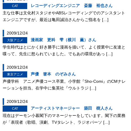
レコーディングエンジニア 斎藤 裕也さん
CAT
主な仕事は文化村スタジオやABSレコーディングでのアシスタント
エンジニアですが、最近は亀田誠治さんからご指名を […]
2009/12/24
漫画家 更科 雫（横川 薫）さん
大阪アニメ
学生時代はとにかく好き勝手に漫画を描いて、よく授業中に友達と
喋って、先生に怒られていました。でもあの環境があっ […]
2009/12/24
声優 箸本 のぞみさん
東京アニメ
声優学科 アニメ声優コース卒業。小学館『Sho-Comi』のCMナレ
ーションを担当。在学中に集英社『ウルトラジ […]
2009/12/24
アーティストマネージャー 築田 樹人さん
CAT
現在はデーモン小暮閣下のマネージャーをしています。閣下の業務
が「表現者（歌唱、演劇、TVタレント、ラジオパーソ […]