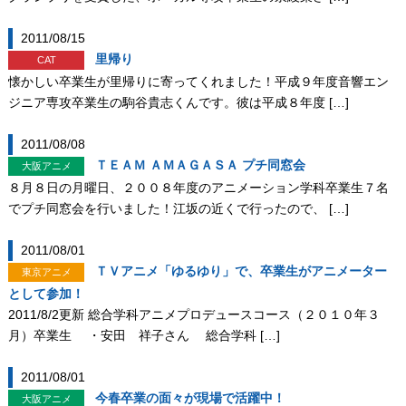
2011/08/15
里帰り
CAT
懐かしい卒業生が里帰りに寄ってくれました！平成９年度音響エン
ジニア専攻卒業生の駒谷貴志くんです。彼は平成８年度 […]
2011/08/08
ＴＥＡＭ ＡＭＡＧＡＳＡ プチ同窓会
大阪アニメ
８月８日の月曜日、２００８年度のアニメーション学科卒業生７名
でプチ同窓会を行いました！江坂の近くで行ったので、 […]
2011/08/01
ＴＶアニメ「ゆるゆり」で、卒業生がアニメーター
東京アニメ
として参加！
2011/8/2更新 総合学科アニメプロデュースコース（２０１０年３
月）卒業生 ・安田 祥子さん 総合学科 […]
2011/08/01
今春卒業の面々が現場で活躍中！
大阪アニメ