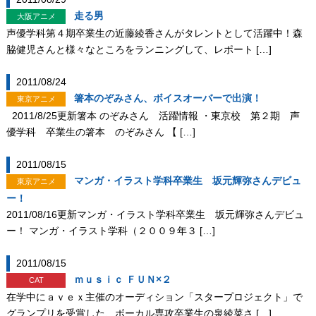
走る男
大阪アニメ
声優学科第４期卒業生の近藤綾香さんがタレントとして活躍中！森
脇健児さんと様々なところをランニングして、レポート […]
2011/08/24
箸本のぞみさん、ボイスオーバーで出演！
東京アニメ
2011/8/25更新箸本 のぞみさん 活躍情報 ・東京校 第２期 声
優学科 卒業生の箸本 のぞみさん 【 […]
2011/08/15
マンガ・イラスト学科卒業生 坂元輝弥さんデビュ
東京アニメ
ー！
2011/08/16更新マンガ・イラスト学科卒業生 坂元輝弥さんデビュ
ー！ マンガ・イラスト学科（２００９年３ […]
2011/08/15
ｍｕｓｉｃ ＦＵＮ×２
CAT
在学中にａｖｅｘ主催のオーディション「スタープロジェクト」で
グランプリを受賞した、ボーカル専攻卒業生の泉綾菜さ […]