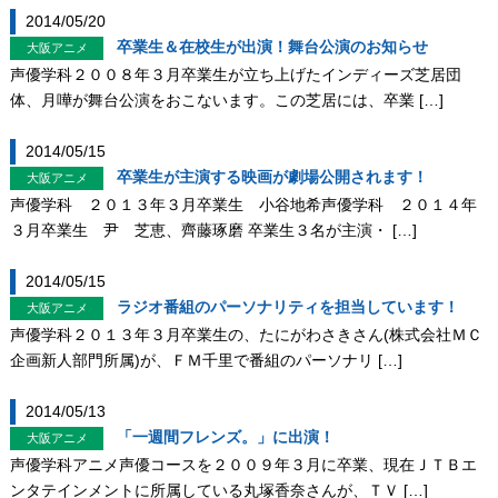
2014/05/20
卒業生＆在校生が出演！舞台公演のお知らせ
大阪アニメ
声優学科２００８年３月卒業生が立ち上げたインディーズ芝居団
体、月嘩が舞台公演をおこないます。この芝居には、卒業 […]
2014/05/15
卒業生が主演する映画が劇場公開されます！
大阪アニメ
声優学科 ２０１３年３月卒業生 小谷地希声優学科 ２０１４年
３月卒業生 尹 芝恵、齊藤琢磨 卒業生３名が主演・ […]
2014/05/15
ラジオ番組のパーソナリティを担当しています！
大阪アニメ
声優学科２０１３年３月卒業生の、たにがわさきさん(株式会社ＭＣ
企画新人部門所属)が、ＦＭ千里で番組のパーソナリ […]
2014/05/13
「一週間フレンズ。」に出演！
大阪アニメ
声優学科アニメ声優コースを２００９年３月に卒業、現在ＪＴＢエ
ンタテインメントに所属している丸塚香奈さんが、ＴＶ […]