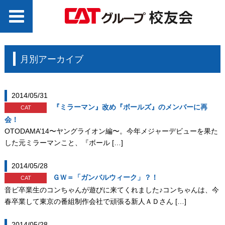
月別アーカイブ
2014/05/31
『ミラーマン』改め『ボールズ』のメンバーに再
CAT
会！
OTODAMA’14〜ヤングライオン編〜。今年メジャーデビューを果た
した元ミラーマンこと、『ボール […]
2014/05/28
ＧＷ＝「ガンバルウィーク」？！
CAT
音ビ卒業生のコンちゃんが遊びに来てくれました♪コンちゃんは、今
春卒業して東京の番組制作会社で頑張る新人ＡＤさん […]
2014/05/28