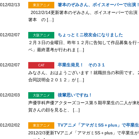
012/02/13
箸本のぞみさん、ボイスオーバーで出演
東京アニメ
2012/2/14更新箸本のぞみさん、ボイスオーバーで出
箸本 の […]
012/02/07
ちょっとミニ校友会になりました
大阪アニメ
２月３日の金曜日、昨年１２月に告知して作品募集を行
ペ」最終選考が行われま […]
012/02/07
卒業生発見！ その３１
CAT
みなさん、おはようございます！就職担当の和田です。
合同説明会２０１２」が […]
012/02/03
後輩思いですね！
大阪アニメ
声優学科声優アクターズコース第５期卒業生の二人が来校
賀さんの顔を見ると、 […]
012/02/02
TVアニメ「アマガミSS＋plus」で卒業
東京アニメ
2012/2/3更新TVアニメ「アマガミSS＋plus」で卒