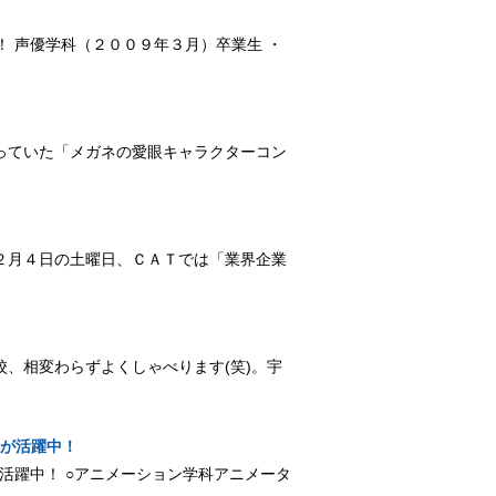
！
演！ 声優学科（２００９年３月）卒業生 ・
っていた「メガネの愛眼キャラクターコン
２月４日の土曜日、ＣＡＴでは「業界企業
、相変わらずよくしゃべります(笑)。宇
生が活躍中！
業生が活躍中！ ○アニメーション学科アニメータ