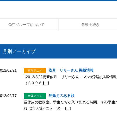
CATグループについて
各種手続き
月別アーカイブ
012/02/21
依月 リリーさん 掲載情報
東京アニメ
2012/2/22更新依月 リリーさん、マンガ雑誌 掲載
（２００８ […]
012/02/17
見覚えのある顔
大阪アニメ
昼休みの教務室。学生たちが入り乱れる時間。その学生
れは第３期アニメーター […]