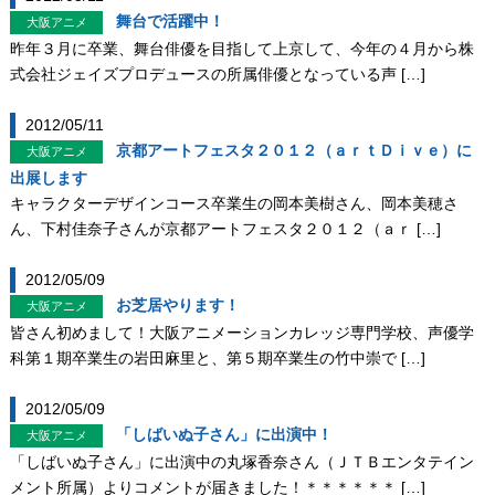
舞台で活躍中！
大阪アニメ
昨年３月に卒業、舞台俳優を目指して上京して、今年の４月から株
式会社ジェイズプロデュースの所属俳優となっている声 […]
2012/05/11
京都アートフェスタ２０１２（ａｒｔＤｉｖｅ）に
大阪アニメ
出展します
キャラクターデザインコース卒業生の岡本美樹さん、岡本美穂さ
ん、下村佳奈子さんが京都アートフェスタ２０１２（ａｒ […]
2012/05/09
お芝居やります！
大阪アニメ
皆さん初めまして！大阪アニメーションカレッジ専門学校、声優学
科第１期卒業生の岩田麻里と、第５期卒業生の竹中崇で […]
2012/05/09
「しばいぬ子さん」に出演中！
大阪アニメ
「しばいぬ子さん」に出演中の丸塚香奈さん（ＪＴＢエンタテイン
メント所属）よりコメントが届きました！＊＊＊＊＊＊ […]