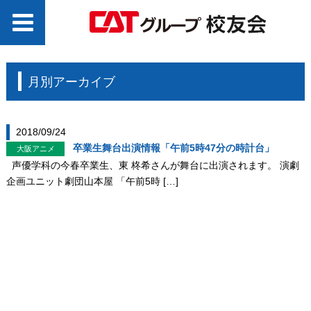
月別アーカイブ
2018/09/24
卒業生舞台出演情報「午前5時47分の時計台」
大阪アニメ
声優学科の今春卒業生、東 柊希さんが舞台に出演されます。 演劇
企画ユニット劇団山本屋 「午前5時 […]