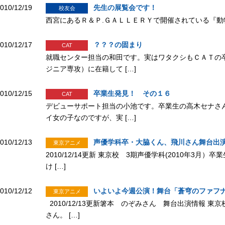
010/12/19
先生の展覧会です！
校友会
西宮にあるＲ＆Ｐ.ＧＡＬＬＥＲＹで開催されている『動物の絵の展
010/12/17
？？？の固まり
CAT
就職センター担当の和田です。実はワタクシもＣＡＴの
ジニア専攻）に在籍して […]
010/12/15
卒業生発見！ その１６
CAT
デビューサポート担当の小池です。卒業生の高木セナさ
イ女の子なのですが、実 […]
010/12/13
声優学科卒・大脇くん、飛川さん舞台出
東京アニメ
2010/12/14更新 東京校 3期声優学科(2010年3
け […]
010/12/12
いよいよ今週公演！舞台「蒼穹のファフ
東京アニメ
2010/12/13更新箸本 のぞみさん 舞台出演情報 
さん。 […]