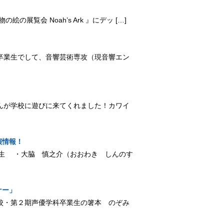
覧会 Noah’s Ark 』にデッ […]
卒業生でして、音響芸術専攻（現音響エン
んが学校に遊びに来てくれました！カワイ
演情報！
月）卒業生 ・大脇 慎之介（おおわき しんのす
ナー」
東京校・第２期声優学科卒業生の箸本 のぞみ