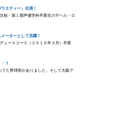
バラエティー」出演！
報 東京校・第１期声優学科卒業生のサヘル・ロ
ニメーターとして活躍！
メプロデュースコース（２０１０年３月）卒業
・・？
ってた野球部がありました。そして大阪ア