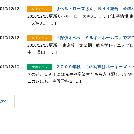
010/12/12
サヘル・ローズさん、ＮＨＫ総合「金曜
東京アニメ
2010/12/13更新サヘル・ローズさん、テレビ出演情
ーズさん。 […]
010/12/12
「探偵オペラ ミルキィホームズ」でア
東京アニメ
2010/12/13更新 ・東京校 第２期 総合学科アニ
生 長山 […]
010/12/10
２００９年秋、この写真はルーキーズ・
大阪アニメ
その昔、ＣＡＴには先生や卒業生たちも入り混じってや
ニカレにも、声優学科２ […]
次へ