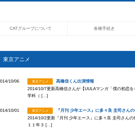
CATグループについて
各種手続き
東京アニメ
014/10/06
高橋信くん出演情報
東京アニメ
2014/10/7更新高橋信さんが【UULAマンガ「僕の
学科（ […]
014/10/01
『月刊 少年エース』に多々良 圭司さん
東京アニメ
2014/10/2更新『月刊 少年エース』に多々良 圭司さ
１１年３ […]