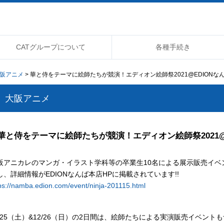
CATグループについて
各種手続き
阪アニメ
> 華と侍をテーマに絵師たちが競演！エディオン絵師祭2021@EDIONな
大阪アニメ
華と侍をテーマに絵師たちが競演！エディオン絵師祭2021@
阪アニカレのマンガ・イラスト学科等の卒業生10名による展示販売イベン
し、詳細情報がEDIONなんば本店HPに掲載されています!!
ps://namba.edion.com/event/ninja-201115.html
2/25（土）&12/26（日）の2日間は、絵師たちによる実演販売イベン