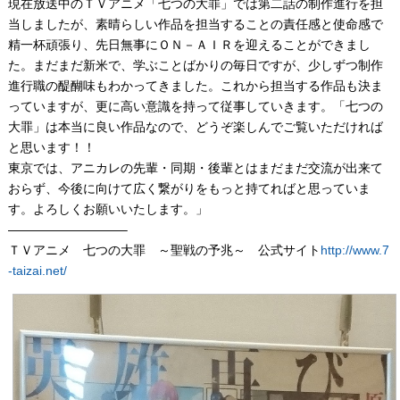
現在放送中のＴＶアニメ「七つの大罪」では第二話の制作進行を担
当しましたが、素晴らしい作品を担当することの責任感と使命感で
精一杯頑張り、先日無事にＯＮ－ＡＩＲを迎えることができまし
た。まだまだ新米で、学ぶことばかりの毎日ですが、少しずつ制作
進行職の醍醐味もわかってきました。これから担当する作品も決ま
っていますが、更に高い意識を持って従事していきます。「七つの
大罪」は本当に良い作品なので、どうぞ楽しんでご覧いただければ
と思います！！
東京では、アニカレの先輩・同期・後輩とはまだまだ交流が出来て
おらず、今後に向けて広く繋がりをもっと持てればと思っていま
す。よろしくお願いいたします。」
—————————–
ＴＶアニメ 七つの大罪 ～聖戦の予兆～ 公式サイト
http://www.7
-taizai.net/