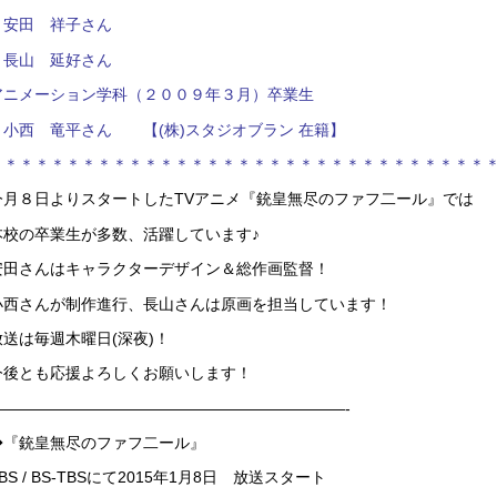
・安田 祥子さん
・長山 延好さん
アニメーション学科（２００９年３月）卒業生
・小西 竜平さん 【(株)スタジオブラン 在籍】
＊＊＊＊＊＊＊＊＊＊＊＊＊＊＊＊＊＊＊＊＊＊＊＊＊＊＊＊＊＊＊＊
今月８日よりスタートしたTVアニメ『銃皇無尽のファフ二ール』では
本校の卒業生が多数、活躍しています♪
安田さんはキャラクターデザイン＆総作画監督！
小西さんが制作進行、長山さんは原画を担当しています！
放送は毎週木曜日(深夜)！
今後とも応援よろしくお願いします！
————————————————————
———-
◆
『銃皇無尽のファフ二ール』
BS / BS-TBSにて2015年1月8日 放送スタート