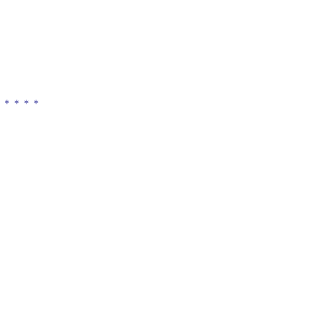
＊＊＊＊＊