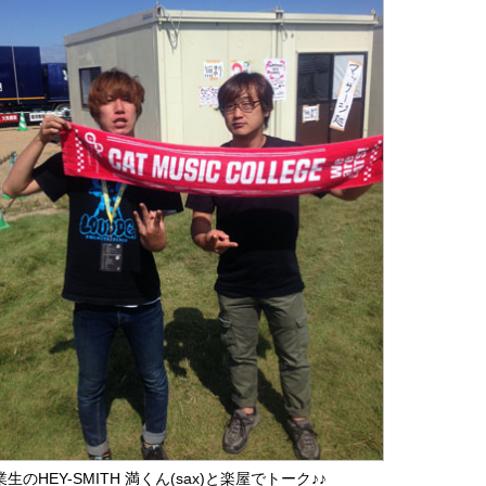
生のHEY-SMITH 満くん(sax)と楽屋でトーク♪♪