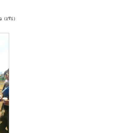
！
（≧∇≦）