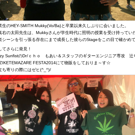
業生のHEY-SMITH Mukky(Vo/Ba)と卒業以来久しぶりに会いました。
真右の太田先生は、Mukkyさんが学生時代に照明の授業を受け持ってい
楽シーンを引っ張る存在にまで成長した彼らのStageをこの目で確かめ
してさらに発見！
izzy SunfistのDr/ｃｈｏ もあい＆スタッフのギターエンジニア専攻 
ZIKETEMAZARE FESTA2014にて物販をしておりま～す☆
立ち寄りの際にはゼヒ(^_^)/