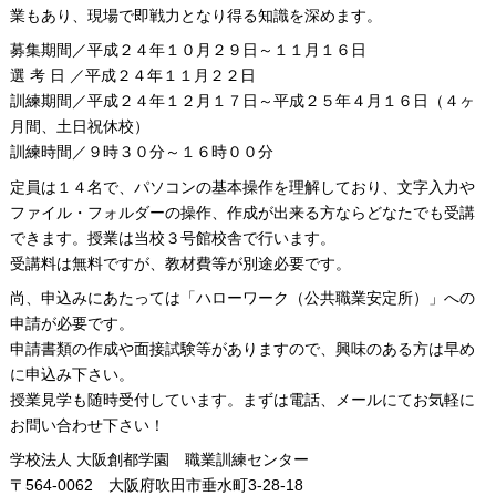
業もあり、現場で即戦力となり得る知識を深めます。
募集期間／平成２４年１０月２９日～１１月１６日
選 考 日 ／平成２４年１１月２２日
訓練期間／平成２４年１２月１７日～平成２５年４月１６日（４ヶ
月間、土日祝休校）
訓練時間／９時３０分～１６時００分
定員は１４名で、パソコンの基本操作を理解しており、文字入力や
ファイル・フォルダーの操作、作成が出来る方ならどなたでも受講
できます。授業は当校３号館校舎で行います。
受講料は無料ですが、教材費等が別途必要です。
尚、申込みにあたっては「ハローワーク（公共職業安定所）」への
申請が必要です。
申請書類の作成や面接試験等がありますので、興味のある方は早め
に申込み下さい。
授業見学も随時受付しています。まずは電話、メールにてお気軽に
お問い合わせ下さい！
学校法人 大阪創都学園 職業訓練センター
〒564-0062 大阪府吹田市垂水町3-28-18