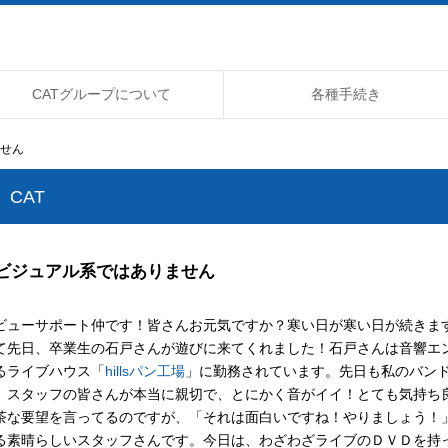
CATグループについて
各種手続き
ません
CAT
ビジュアル系ではありません
ビューサポート仲です！皆さんお元気ですか？寒い日が寒い日が続きま
て先日、卒業生の石戸さんが遊びに来てくれました！石戸さんは音響エ
るライブハウス「
hillsパン工場
」に勤務されています。先日も私のバン
、スタッフの皆さんが本当に親切で、とにかく音がイイ！とても気持ち
茶な要望を言ってるのですが、「それは面白いですね！やりましょう！
る素晴らしいスタッフさんです。今日は、わざわざライブのＤＶＤを持