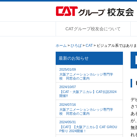
CATグループ校友会について
ホーム
>
ひろば
>
CAT
> ビジュアル系ではあり
最新のお知らせ
2025/01/09
大阪アニメーションカレッジ専門学
校 同窓会のご案内
2024/10/07
【CAT・大阪アニカレ】CAT伝説2024
開催!!
デ
2024/07/16
さ
大阪アニメーションカレッジ専門学
あ
校 同窓会のご案内
が
2024/05/31
【CAT】【大阪アニカレ】CAT GROU
無
P祭り 2024開催！
れ