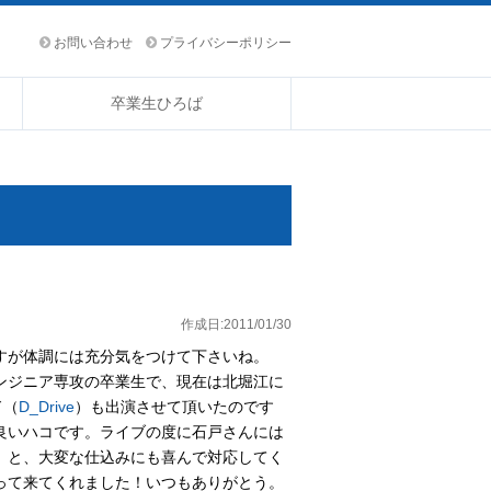
お問い合わせ
プライバシーポリシー
卒業生ひろば
作成日:2011/01/30
すが体調には充分気をつけて下さいね。
ンジニア専攻の卒業生で、現在は北堀江に
ド（
D_Drive
）も出演させて頂いたのです
良いハコです。ライブの度に石戸さんには
」と、大変な仕込みにも喜んで対応してく
って来てくれました！いつもありがとう。