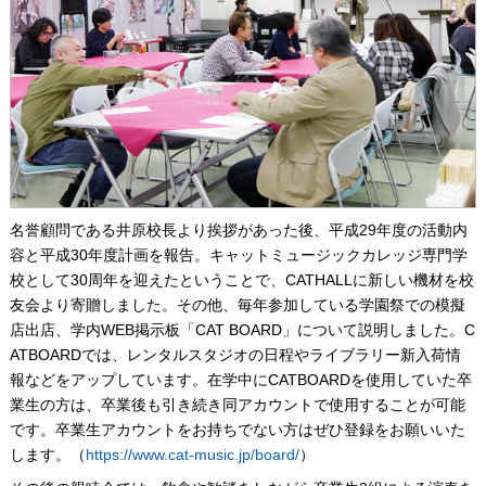
名誉顧問である井原校長より挨拶があった後、平成29年度の活動内
容と平成30年度計画を報告。キャットミュージックカレッジ専門学
校として30周年を迎えたということで、CATHALLに新しい機材を校
友会より寄贈しました。その他、毎年参加している学園祭での模擬
店出店、学内WEB掲示板「CAT BOARD」について説明しました。C
ATBOARDでは、レンタルスタジオの日程やライブラリー新入荷情
報などをアップしています。在学中にCATBOARDを使用していた卒
業生の方は、卒業後も引き続き同アカウントで使用することが可能
です。卒業生アカウントをお持ちでない方はぜひ登録をお願いいた
します。（
https://www.cat-music.jp/board/
）