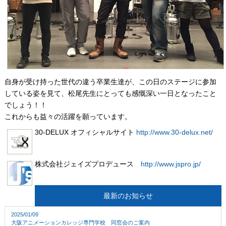
自身が受け持った世代の違う卒業生達が、この日のステージに参加
している姿を見て、松尾先生にとっても感慨深い一日となったこと
でしょう！！
これからも益々の活躍を願っています。
30-DELUX オフィシャルサイト
http://www.30-delux.net/
株式会社ジェイズプロデュース
http://www.jspro.jp/
最新のお知らせ
2025/01/09
大阪アニメーションカレッジ専門学校 同窓会のご案内