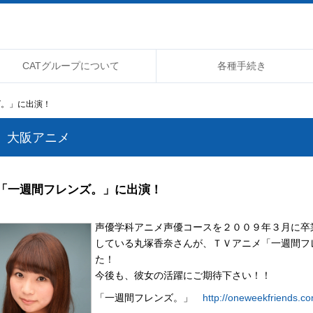
CATグループについて
各種手続き
ズ。」に出演！
大阪アニメ
「一週間フレンズ。」に出演！
声優学科アニメ声優コースを２００９年３月に卒
している丸塚香奈さんが、ＴＶアニメ「一週間フ
た！
今後も、彼女の活躍にご期待下さい！！
「一週間フレンズ。」
http://oneweekfriends.co