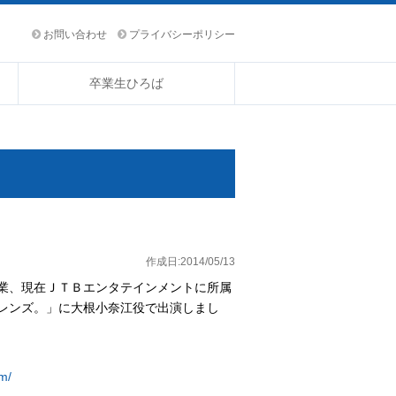
お問い合わせ
プライバシーポリシー
卒業生ひろば
作成日:2014/05/13
業、現在ＪＴＢエンタテインメントに所属
レンズ。」に大根小奈江役で出演しまし
m/