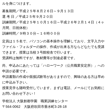
ルを身につけます。
募集期間／平成２５年８月２６日～９月１３日
選 考 日 ／平成２５年９月２０日
訓練期間／平成２５年１０月１６日～平成２６年２月１４日（４ヶ
月間、日祝休校）
訓練時間／９時３０分～１６時００分
定員は１５名で、パソコンの基本操作を理解しており、文字入力や
ファイル・フォルダーの操作、作成が出来る方ならどなたでも受講
できます。授業は当校３号館校舎で行います。
受講料は無料ですが、教材費等が別途必要です。
尚、申込みにあたっては「ハローワーク（公共職業安定所）」への
申請が必要です。
申請書類の作成や面接試験等がありますので、興味のある方は早め
に申込み下さい。
授業見学も随時受付しています。まずは電話、メールにてお気軽に
お問い合わせ下さい！
学校法人 大阪創都学園 職業訓練センター
〒564-0062 大阪府吹田市垂水町3-28-18